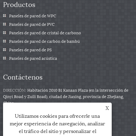
Productos
Paneles de pared de WPC
Paneles de pared de PVC
Paneles de pared de cristal de carbono
Paneles de pared de carbón de bambú
Paneles de pared de PS
Paneles de pared acústica
Contáctenos
DIRECCIÓN:
Habitación 2010 B1 Kanaan Plaza (en la intersección de
Qinyi Road y Zuili Road), ciudad de Jiaxing, provincia de Zhejiang,
China
X
Teléfono:
+86-0573-85859222
Utilizamos cookies para ofrecerle una
Correo electrónico:
info@zjarris.com
mejor experiencia de navegación, analizar
el tráfico del sitio y personalizar el