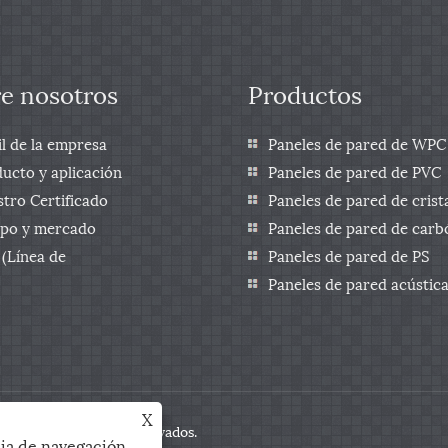
e nosotros
Productos
il de la empresa
Paneles de pared de WPC
ucto y aplicación
Paneles de pared de PVC
tro Certificado
Paneles de pared de crist
ipo y mercado
carbono
Paneles de pared de carb
(Línea de
bambú
Paneles de pared de PS
ducción/Representaciones)
Paneles de pared acústic
X
Todos los derechos reservados.
ia de navegación,