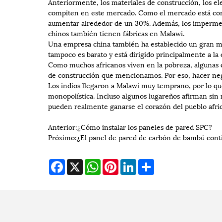
Anteriormente, los materiales de construcción, los el
compiten en este mercado. Como el mercado está contr
aumentar alrededor de un 30%. Además, los impermeab
chinos también tienen fábricas en Malawi.
Una empresa china también ha establecido un gran mer
tampoco es barato y está dirigido principalmente a la
Como muchos africanos viven en la pobreza, algunas de
de construcción que mencionamos. Por eso, hacer nego
Los indios llegaron a Malawi muy temprano, por lo q
monopolística. Incluso algunos lugareños afirman sin r
pueden realmente ganarse el corazón del pueblo afr
Anterior:
¿Cómo instalar los paneles de pared SPC?
Próximo:
¿El panel de pared de carbón de bambú cont
Facebook
X
WhatsApp
Pinterest
LinkedIn
Share