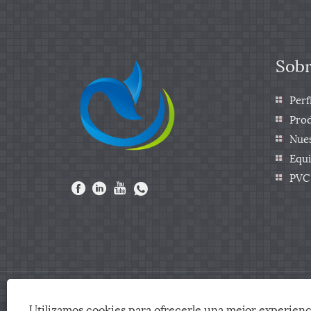
Sobr
Perf
Prod
Nues
Equ
PVC 
pro
Copyright © 2025 Zhejiang Arris IMP & EXP Co., Ltd. 
Utilizamos cookies para ofrecerle una mejor experienc