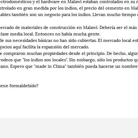
ectrodomésticos y el hardware en Malawi estaban controlados en su m
olado en gran medida por los indios, el precio del cemento en Malaw
les también son un negocio para los indios. Llevan mucho tiempo c
cado de materiales de construcción en Malawi. Debería ser el más g
 clase media local. Entonces no había mucha gente.
 sus necesidades básicas no han sido cubiertas. El mercado local está
cios aquí facilita la expansión del mercado.
ue compraron muchas propiedades desde el principio. De hecho, algu
odeos que "los indios son locales". Sin embargo, sólo los productos qu
icano. Espero que "made in China" también pueda hacerse un nombre
iene formaldehído?