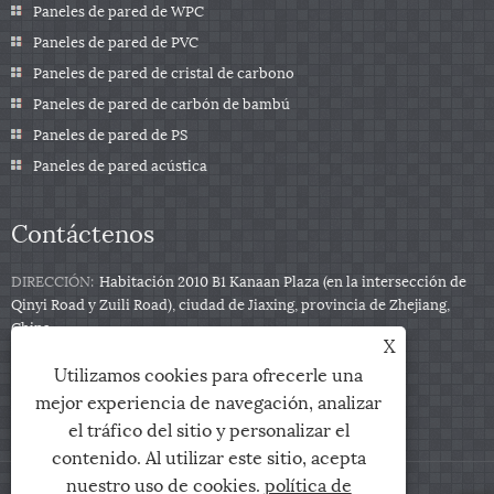
Paneles de pared de WPC
Paneles de pared de PVC
Paneles de pared de cristal de carbono
Paneles de pared de carbón de bambú
Paneles de pared de PS
Paneles de pared acústica
Contáctenos
DIRECCIÓN:
Habitación 2010 B1 Kanaan Plaza (en la intersección de
Qinyi Road y Zuili Road), ciudad de Jiaxing, provincia de Zhejiang,
China
X
Teléfono:
+86-0573-85859222
Utilizamos cookies para ofrecerle una
Correo electrónico:
info@zjarris.com
mejor experiencia de navegación, analizar
el tráfico del sitio y personalizar el
contenido. Al utilizar este sitio, acepta
nuestro uso de cookies.
política de