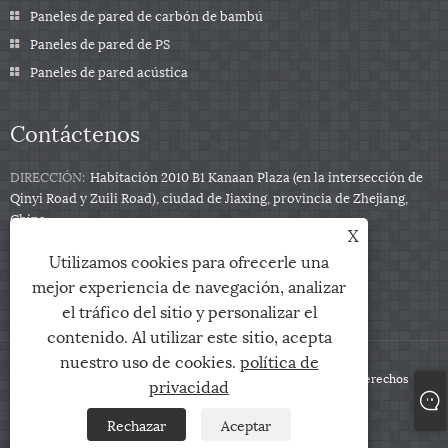
Paneles de pared de carbón de bambú
Paneles de pared de PS
Paneles de pared acústica
Contáctenos
DIRECCIÓN:
Habitación 2010 B1 Kanaan Plaza (en la intersección de
Qinyi Road y Zuili Road), ciudad de Jiaxing, provincia de Zhejiang,
China
X
Teléfono:
+86-0573-85859222
Utilizamos cookies para ofrecerle una
Correo electrónico:
info@zjarris.com
mejor experiencia de navegación, analizar
el tráfico del sitio y personalizar el
contenido. Al utilizar este sitio, acepta
nuestro uso de cookies.
política de
Copyright © 2025 Zhejiang Arris IMP & EXP Co., Ltd. Todos los derechos
privacidad
reservados.
Rechazar
Aceptar
Links
Sitemap
RSS
XML
política de privacidad